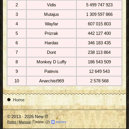
2
Vidis
5 499 747 923
3
Mutajus
1 309 597 866
4
Wayfar
607 015 803
5
Prizrak
442 127 400
6
Hardas
346 183 435
7
Dont
238 113 864
8
Monkey D Luffy
186 543 509
9
Patėvis
12 649 543
10
Anarchist969
2 578 568
Home
© 2013 - 2026 New IT
Rules
|
Manual
| Online: (2)