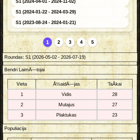
S1 (2024-04-01 - 2024-11-02)
S1 (2024-01-22 - 2024-03-29)
S1 (2023-08-24 - 2024-01-21)
1
2
3
4
5
Roundas: S1 (2026-05-02 - 2026-07-19)
Bendri LaimÄ—tojai
Vieta
Å½aidÄ—jas
TaÅkai
1
Vidis
28
2
Mutajus
27
3
Plaktukas
23
Populiacija