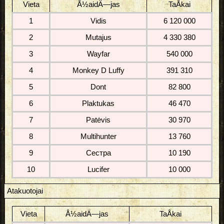
Vieta
Å½aidÄ—jas
TaÅkai
1
Vidis
6 120 000
2
Mutajus
4 330 380
3
Wayfar
540 000
4
Monkey D Luffy
391 310
5
Dont
82 800
6
Plaktukas
46 470
7
Patėvis
30 970
8
Multihunter
13 760
9
Сестра
10 190
10
Lucifer
10 000
Atakuotojai
Vieta
Å½aidÄ—jas
TaÅkai