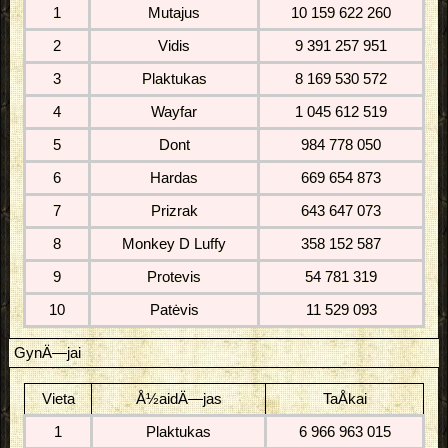
1
Mutajus
10 159 622 260
2
Vidis
9 391 257 951
3
Plaktukas
8 169 530 572
4
Wayfar
1 045 612 519
5
Dont
984 778 050
6
Hardas
669 654 873
7
Prizrak
643 647 073
8
Monkey D Luffy
358 152 587
9
Protevis
54 781 319
10
Patėvis
11 529 093
GynÄ—jai
Vieta
Å½aidÄ—jas
TaÅkai
1
Plaktukas
6 966 963 015