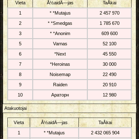
Vieta
Å½aidÄ—jas
TaÅkai
1
* *Mutajus
2 457 970
2
* *Smedgas
1 785 670
3
* *Anonim
609 600
5
Varnas
52 100
6
*Next
45 550
7
*Heroinas
30 000
8
Noisemap
22 490
9
Raiden
20 910
10
Араторн
12 980
Atakuotojai
Vieta
Å½aidÄ—jas
TaÅkai
1
* *Mutajus
2 432 065 904