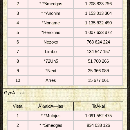
2
* *Smedgas
1 208 833 796
3
* *Anonim
1 153 913 304
4
*Noname
1 135 832 490
5
*Heroinas
1 007 633 972
6
Nezoxx
768 624 224
7
Limbo
134 547 157
8
*72Un5
51 700 266
9
*Next
35 366 089
10
Arres
15 677 061
GynÄ—jai
Vieta
Å½aidÄ—jas
TaÅkai
1
* *Mutajus
1 091 552 475
2
* *Smedgas
834 038 126