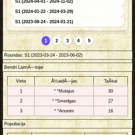
S1 (2024-04-01 - 2024-11-02)
S1 (2024-01-22 - 2024-03-29)
S1 (2023-08-24 - 2024-01-21)
1
2
3
4
5
Roundas: S1 (2023-03-24 - 2023-06-02)
Bendri LaimÄ—tojai
Vieta
Å½aidÄ—jas
TaÅkai
1
* *Mutajus
30
2
* *Smedgas
27
3
* *Anonim
16
Populiacija